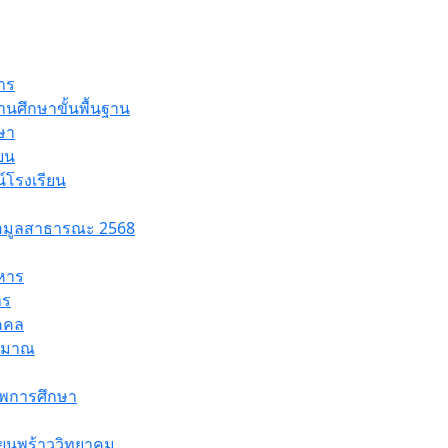
าร
ศึกษาขั้นพื้นฐาน
ษา
ยน
์โรงเรียน
้อมูลสาธารณะ 2568
หาร
าร
ุคคล
ระมาณ
พการศึกษา
ยนพร้าววิทยาคม