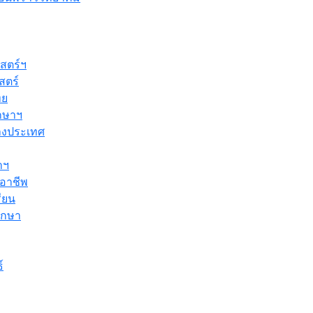
สตร์ฯ
สตร์
ทย
ึกษาฯ
างประเทศ
าฯ
อาชีพ
รียน
ึกษา
์